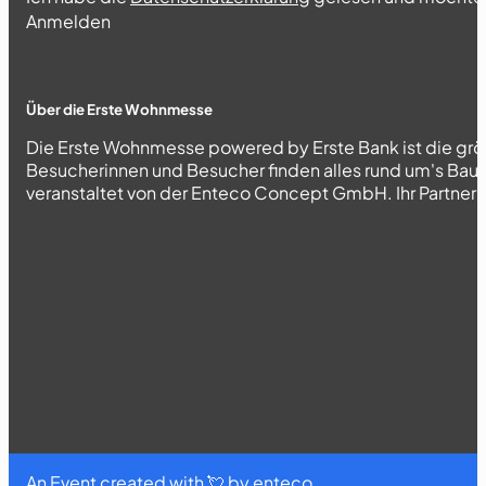
Abschnitt
Anmelden
Über die Erste Wohnmesse
Die Erste Wohnmesse powered by Erste Bank ist die grö
Besucherinnen und Besucher finden alles rund um's Bau
veranstaltet von der Enteco Concept GmbH. Ihr Partner fü
An Event created with 💘 by
enteco
.