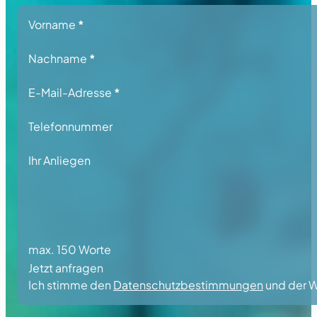
Section
Vorname
*
Nachname
*
E-Mail-Adresse
*
Telefonnummer
Ihr Anliegen
max. 150 Worte
Jetzt anfragen
Ich stimme den
Datenschutzbestimmungen
und der W