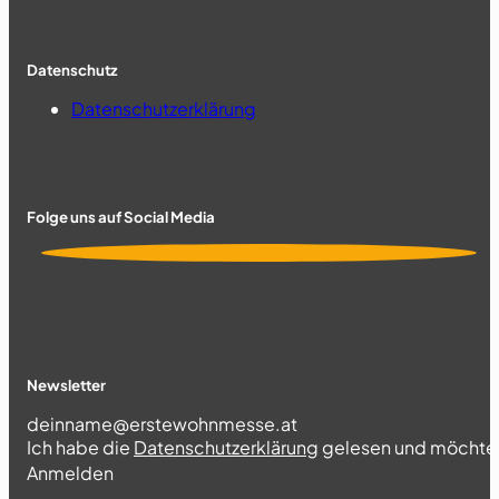
Datenschutz
Datenschutzerklärung
Folge uns auf Social Media
Newsletter
Section
Ich habe die
Datenschutzerklärung
gelesen und möchte 
Abschnitt
Anmelden