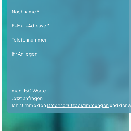
Nachname
*
E-Mail-Adresse
*
Telefonnummer
Ihr Anliegen
max. 150 Worte
Jetzt anfragen
Ich stimme den
Datenschutzbestimmungen
und der W