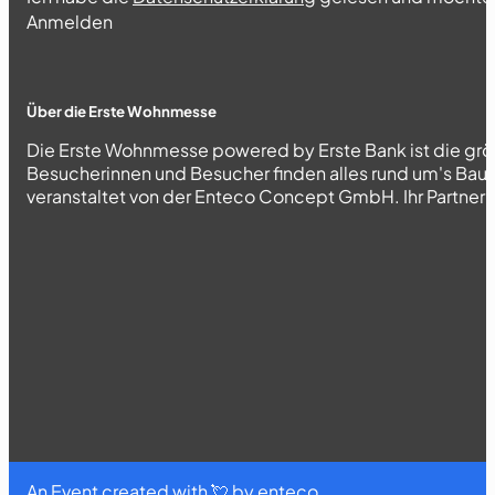
Abschnitt
Anmelden
Über die Erste Wohnmesse
Die Erste Wohnmesse powered by Erste Bank ist die grö
Besucherinnen und Besucher finden alles rund um's Bau
veranstaltet von der Enteco Concept GmbH. Ihr Partner fü
An Event created with 💘 by
enteco
.