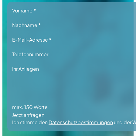
Section
Vorname
*
Nachname
*
E-Mail-Adresse
*
Telefonnummer
Ihr Anliegen
max. 150 Worte
Jetzt anfragen
Ich stimme den
Datenschutzbestimmungen
und der W