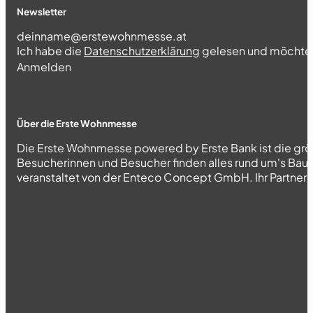
Newsletter
Section
Ich habe die
Datenschutzerklärung
gelesen und möchte 
Abschnitt
Anmelden
Über die Erste Wohnmesse
Die Erste Wohnmesse powered by Erste Bank ist die grö
Besucherinnen und Besucher finden alles rund um's Bau
veranstaltet von der Enteco Concept GmbH. Ihr Partner fü