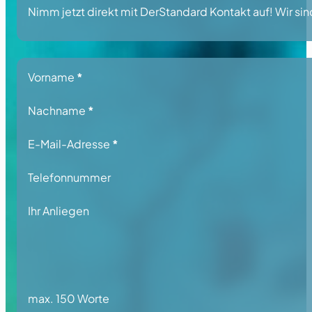
Nimm jetzt direkt mit DerStandard Kontakt auf! Wir sind
Section
Vorname
*
Nachname
*
E-Mail-Adresse
*
Telefonnummer
Ihr Anliegen
max. 150 Worte