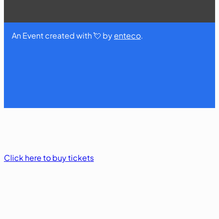
An Event created with 💘 by
enteco
.
Click here to buy tickets